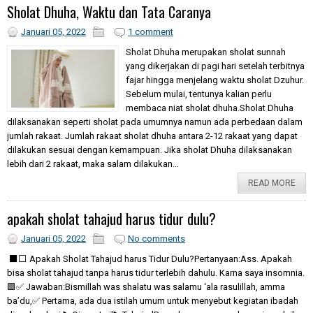
Sholat Dhuha, Waktu dan Tata Caranya
Januari 05, 2022
1 comment
Sholat Dhuha merupakan sholat sunnah
yang dikerjakan di pagi hari setelah terbitnya
fajar hingga menjelang waktu sholat Dzuhur.
Sebelum mulai, tentunya kalian perlu
membaca niat sholat dhuha.Sholat Dhuha
dilaksanakan seperti sholat pada umumnya namun ada perbedaan dalam
jumlah rakaat. Jumlah rakaat sholat dhuha antara 2-12 rakaat yang dapat
dilakukan sesuai dengan kemampuan. Jika sholat Dhuha dilaksanakan
lebih dari 2 rakaat, maka salam dilakukan...
READ MORE
apakah sholat tahajud harus tidur dulu?
Januari 05, 2022
No comments
⬛️⬜️ Apakah Sholat Tahajud harus Tidur Dulu?Pertanyaan:Ass. Apakah
bisa sholat tahajud tanpa harus tidur terlebih dahulu. Karna saya insomnia.
🟩✅ Jawaban:Bismillah was shalatu was salamu ‘ala rasulillah, amma
ba’du,✅ Pertama, ada dua istilah umum untuk menyebut kegiatan ibadah