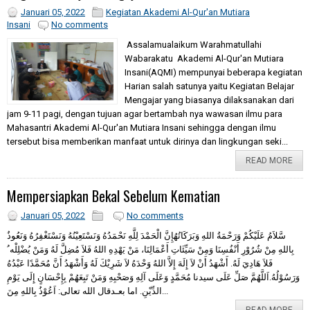
Januari 05, 2022
Kegiatan Akademi Al-Qur'an Mutiara
Insani
No comments
Assalamualaikum Warahmatullahi
Wabarakatu Akademi Al-Qur'an Mutiara
Insani(AQMI) mempunyai beberapa kegiatan
Harian salah satunya yaitu Kegiatan Belajar
Mengajar yang biasanya dilaksanakan dari
jam 9-11 pagi, dengan tujuan agar bertambah nya wawasan ilmu para
Mahasantri Akademi Al-Qur'an Mutiara Insani sehingga dengan ilmu
tersebut bisa memberikan manfaat untuk dirinya dan lingkungan seki...
READ MORE
Mempersiapkan Bekal Sebelum Kematian
Januari 05, 2022
No comments
سَّلاَمُ عَلَيْكُمْ وَرَحْمَةُ اللهِ وَبَرَكَاتُهُإِنَّ الْحَمْدَ لِلَّهِ نَحْمَدُهُ وَنَسْتَعِيْنُهُ وَنَسْتَغْفِرُهُ وَنَعُوذُ
بِاللهِ مِنْ شُرُوْرِ أَنْفُسِنَا وَمِنْ سَيِّئَاتِ أَعْمَالِنَا، مَنْ يَهْدِهِ اللهُ فَلاَ مُضِلَّ لَهُ وَمَنْ يُضْلِلْه ُ
فَلاَ هَادِيَ لَهُ. أَشْهَدُ أَنْ لاَ إِلَهَ إِلاَّ اللهُ وَحْدَهُ لاَ شَرِيْكَ لَهُ وَأَشْهَدُ أَنَّ مُحَمَّدًا عَبْدُهُ
وَرَسُوْلُهُ.اَللَّهُمَّ صَلِّ عَلَى سيدنا مُحَمَّدٍ وَعَلَى آلِهِ وَصَحْبِهِ وَمَنْ تَبِعَهُمْ بِإِحْسَانٍ إِلَى يَوْمِ
الدِّيْنِ. اما بعـدقال الله تعالى: اَعُوْذُ بِاللهِ مِنَ...